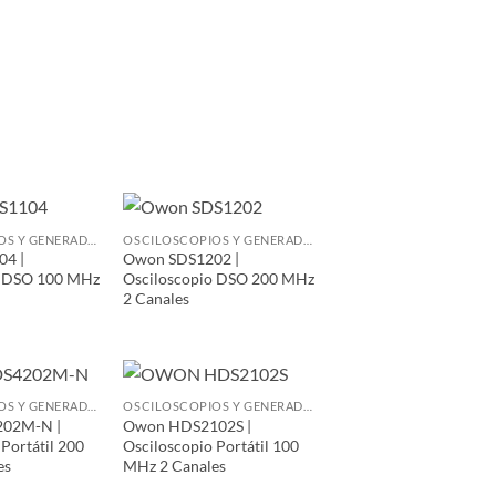
OSCILOSCOPIOS Y GENERADORES DE FUNCIONES
OSCILOSCOPIOS Y GENERADORES DE FUNCIONES
4 |
Owon SDS1202 |
o DSO 100 MHz
Osciloscopio DSO 200 MHz
2 Canales
OSCILOSCOPIOS Y GENERADORES DE FUNCIONES
OSCILOSCOPIOS Y GENERADORES DE FUNCIONES
02M-N |
Owon HDS2102S |
Portátil 200
Osciloscopio Portátil 100
es
MHz 2 Canales