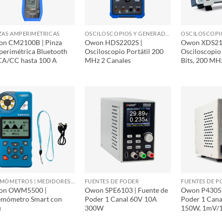
ZAS AMPERIMÉTRICAS
OSCILOSCOPIOS Y GENERADORES DE FUNCIONES
n CM2100B | Pinza
Owon HDS2202S |
Owon XDS21
erimétrica Bluetooth
Osciloscopio Portátil 200
Osciloscopio 
CA/CC hasta 100 A
MHz 2 Canales
Bits, 200 MH
ANEMÓMETROS | MEDIDORES DE FLUJO DE AIRE
FUENTES DE PODER
FUENTES DE P
on OWM5500 |
Owon SPE6103 | Fuente de
Owon P4305 
mómetro Smart con
Poder 1 Canal 60V 10A
Poder 1 Cana
i
300W
150W, 1mV/