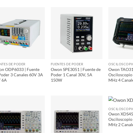
NTES DE PODER
FUENTES DE PODER
n ODP6033 | Fuente
Owon SPE3051 | Fuente de
Owon TAO31
Poder 3 Canales 60V 3A
Poder 1 Canal 30V, 5A
Osciloscopio 
V 6A
150W
MHz 4 Canal
Owon XDS45
Osciloscopio
MHz 2 Canale