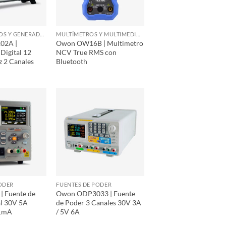
OSCILOSCOPIOS Y GENERADORES DE FUNCIONES
MULTÍMETROS Y MULTIMEDIDORES GRÁFICOS
02A |
Owon OW16B | Multimetro
Digital 12
NCV True RMS con
z 2 Canales
Bluetooth
ODER
FUENTES DE PODER
| Fuente de
Owon ODP3033 | Fuente
l 30V 5A
de Poder 3 Canales 30V 3A
1mA
/ 5V 6A