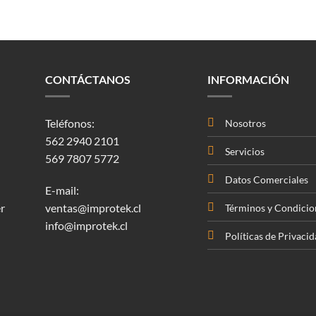
CONTÁCTANOS
INFORMACIÓN
Teléfonos:
Nosotros
562 2940 2101
Servicios
569 7807 5772
Datos Comerciales
E-mail:
r
ventas@improtek.cl
Términos y Condicio
info@improtek.cl
Políticas de Privaci