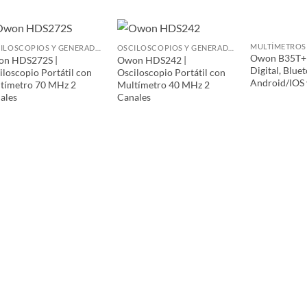
OSCILOSCOPIOS Y GENERADORES DE FUNCIONES
OSCILOSCOPIOS Y GENERADORES DE FUNCIONES
Owon B35T+ 
n HDS272S |
Owon HDS242 |
Digital, Blue
iloscopio Portátil con
Osciloscopio Portátil con
Android/IOS 
tímetro 70 MHz 2
Multímetro 40 MHz 2
ales
Canales