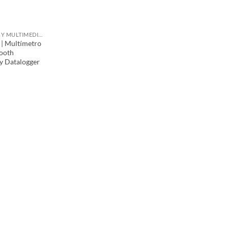
MULTÍMETROS Y MULTIMEDIDORES GRÁFICOS
| Multímetro
tooth
y Datalogger