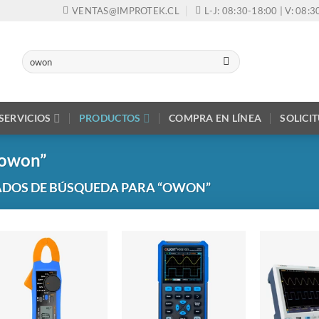
VENTAS@IMPROTEK.CL
L-J: 08:30-18:00 | V: 08:
Buscar
por:
SERVICIOS
PRODUCTOS
COMPRA EN LÍNEA
SOLICI
“owon”
ADOS DE BÚSQUEDA PARA “OWON”